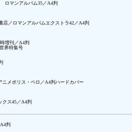
ロマンアルバム35／A4判
）／徳間書店／ロマンアルバムエクストラ42／A4判
時増刊／A4判
の世界特集号
判
アニメポリス・ペロ／A4判ハードカバー
クス45／A4判
A4判