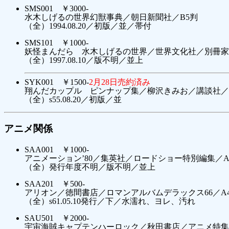
SMS001 ￥3000-
水木しげるの世界幻獣事典／朝日新聞社／B5判
（全）1994.08.20／初版／並／帯付
SMS101 ￥1000-
妖怪まんだら 水木しげるの世界／世界文化社／別冊家
（全）1997.08.10／版不明／並上
SYK001 ￥1500-
2月28日売約済み
翔んだカップル ピンナップ集／柳沢きみお／講談社／
（全）s55.08.20／初版／並
アニメ関係
SAA001 ￥1000-
アニメーション’80／集英社／ロードショー特別編集／A
（全）発行年度不明／版不明／並上
SAA201 ￥500-
アリオン／徳間書店／ロマンアルバムデラックス66／A
（全）s61.05.10発行／下／水濡れ、ヨレ、汚れ
SAU501 ￥2000-
宇宙海賊キャプテンハーロック／秋田書店／アニメ特集