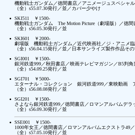
機動戦士ガンダム／徳間書店／アニメージュスペシャル 
（全）s55.07.30発行／並／カバー少やけ
SKI511 ￥1500-
機動戦士ガンダム The Motion Picture（劇場版
（全）s56.05.30発行／並
SKI601 ￥2000-
劇場版 機動戦士ガンダム／近代映画社／ジ・アニメ臨
（全）s56.04.15発行／並／日本サンライズ製作作品そ
SGI001 ￥1500-
銀河鉄道999／秋田書店／映画テレビマガジン／B5判角
（全）s54.09.25発行／並
SGI701 ￥5000-
エターナル・コレクション 銀河鉄道999／東映動画 
（全）s56.08.08発行／並
SGI201 ￥1500-
さよなら銀河鉄道999／徳間書店／ロマンアルバムデラッ
（全）s56.09.30発行／並
SSE001 ￥1500-
1000年女王／徳間書店／ロマンアルバムエクストラ49／
（全）s57.05.10発行／並