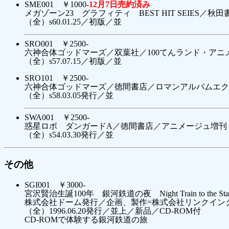
SME001 ￥1000-
12月7日売約済み
メガゾーン23 グラフィティ BEST HIT SEIES／秋
（全）s60.01.25／初版／並
SRO001 ￥2500-
六神合体ゴッドマーズ／双葉社／100てんランド・アニ
（全）s57.07.15／初版／並
SRO101 ￥2500-
六神合体ゴッドマーズ／徳間書店／ロマンアルバムエクセ
（全）s58.03.05発行／並
SWA001 ￥2500-
惑星ロボ ダンガードA／徳間書店／アニメージュ増刊 
（全）s54.03.30発行／並
その他
SGI001 ￥3000-
宮沢賢治生誕100年 銀河鉄道の夜 Night Train to the Sta
株式会社ドーム発行／企画、製作=株式会社リンクイン
（全）1996.06.20発行／並上／新品／CD-ROM付
CD-ROMで体験する銀河鉄道の旅