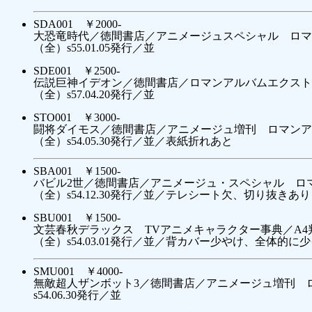
SDA001 ￥2000-
大恐竜時代／徳間書店／アニメージュスペシャル ロマン
（全）s55.01.05発行／並
SDE001 ￥2500-
伝説巨神イデオン／徳間書店／ロマンアルバムエクストラ
（全）s57.04.20発行／並
STO001 ￥3000-
闘将ダイモス／徳間書店／アニメージュ増刊 ロマンアル
（全）s54.05.30発行／並／表紙折れあと
SBA001 ￥1500-
バビル2世／徳間書店／アニメージュ・スペシャル ロマ
（全）s54.12.30発行／並／テレシート欠、切り抜きあり
SBU001 ￥1500-
文芸春秋デラックス TVアニメキャラクター事典／A4
（全）s54.03.01発行／並／背カバー少やけ、全体的に
SMU001 ￥4000-
無敵超人ザンボット3／徳間書店／アニメージュ増刊 ロ
s54.06.30発行／並