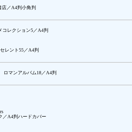
田書店／A4判小角判
メコレクション5／A4判
レント55／A4判
ロマンアルバム18／A4判
rs
ク／A4判ハードカバー