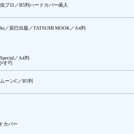
虫プロ／B5判ハードカバー函入
orks／辰巳出版／TATSUMI MOOK／A4判
cial／A4判
がやす巧
ムーンC／B5判
ドカバー