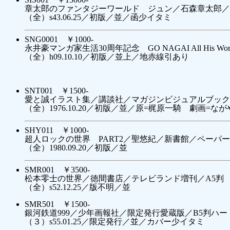
章太郎のファンタジーワールド ジュン／石森章太郎／
（全）s43.06.25／初版／並／函少イタミ
SNG0001 ￥1000-
永井豪マンガ家生活30周年記念 GO NAGAI All His W
（全）h09.10.10／初版／並上／地赤線引あり
SNT001 ￥1500-
愛と誠イラスト集／講談社／マガジンビジュアルブックSpe
（全）1976.10.20／初版／並／原=梶原一騎 劇画=な
SHY011 ￥1000-
超人ロックの世界 PART2／聖悠紀／新書館／ペーパー
（全）1980.09.20／初版／並
SMR001 ￥3500-
松本零士の世界／徳間書店／テレビランド増刊／A5判
（全）s52.12.25／版不明／並
SMR501 ￥1500-
銀河鉄道999／少年画報社／限定発行愛蔵版／B5判ハー
（３）s55.01.25／限定発行／並／カバー少イタミ