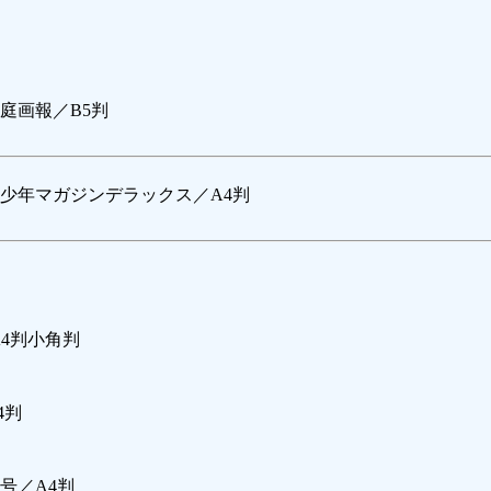
庭画報／B5判
少年マガジンデラックス／A4判
4判小角判
4判
号／A4判