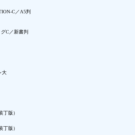
ON-C／A5判
ッグC／新書判
レ大
装丁版）
装丁版）