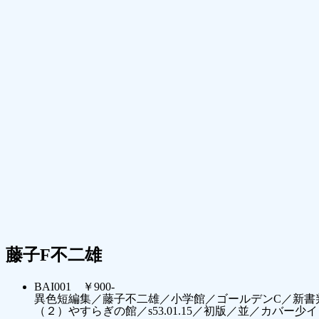
藤子F不二雄
BAI001 ￥900-
異色短編集／藤子不二雄／小学館／ゴールデンC／新書
（２）やすらぎの館／s53.01.15／初版／並／カバー少