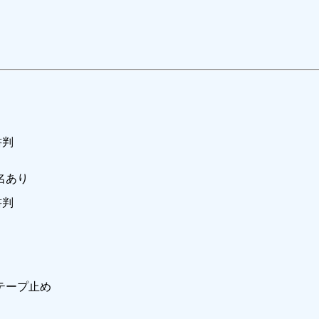
書判
記名あり
書判
ーテープ止め