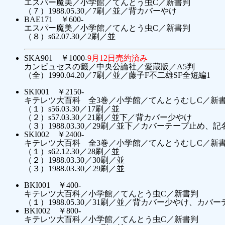
エスパー魔美／小学館／てんとう虫C／新書判
（７）1988.05.30／7刷／並／背カバーやけ
BAE171 ￥600-
エスパー魔美／小学館／てんとう虫C／新書判
（８）s62.07.30／2刷／並
SKA901 ￥1000-
9月12日売約済み
カンビュセスの籤／中央公論社／愛蔵版／A5判
（全）1990.04.20／7刷／並／藤子F不二雄SF全短編1
SKI001 ￥2150-
キテレツ大百科 全3巻／小学館／てんとうむしC／新
（１）s56.03.30／17刷／並
（２）s57.03.30／21刷／並下／背カバー少やけ
（３）1988.03.30／29刷／並下／カバーテープ止め、
SKI002 ￥2400-
キテレツ大百科 全3巻／小学館／てんとうむしC／新
（１）s62.12.30／28刷／並
（２）1988.03.30／30刷／並
（３）1988.03.30／29刷／並
BKI001 ￥400-
キテレツ大百科／小学館／てんとう虫C／新書判
（１）1988.05.30／31刷／並／背カバー少やけ、カバ
BKI002 ￥800-
キテレツ大百科／小学館／てんとう虫C／新書判