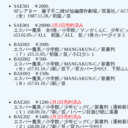
SAE501 ￥2000-
SFシアター 藤子不二雄SF短編傑作劇場／双葉社／ACTI
（全）1987.11.28／初版／並
SAE001 ￥20000-
2月2日売約済み
エスパー魔美 全9巻／小学館／マンガくんC、少年ビ
s53.02.05-／ALL 初版／ALL 並／1巻カバー少イタミ
BAE001 ￥2000-
エスパー魔美／小学館／MANGAKUN-C／新書判
（７）s55.11.05／初版／並／小口少シミ
BAE002 ￥500-
エスパー魔美／小学館／MANGAKUN-C／新書判
（８）s57.01.10／2刷／並下／背カバー少やけ、下部ム
BAE003 ￥1500-
エスパー魔美／小学館／MANGAKUN-C／新書判
（８）s57.01.10／2刷／並
BAE201 ￥1200-
2月2日売約済み
エスパー魔美／小学館／少年ビッグC／新書判（通称新
（１）s58.09.10／7刷／並／1ページ目遊び紙に落書
BAE202 ￥1400-
2月2日売約済み
エスパー魔美／小学館／少年ビッグC／新書判（通称新
（２）s58.09.10／7刷／並／背カバー少やけ