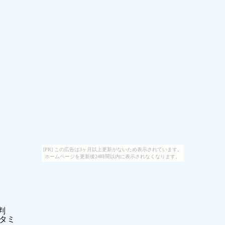
[PR] この広告は3ヶ月以上更新がないため表示されています。
ホームページを更新後24時間以内に表示されなくなります。
判
イタミ