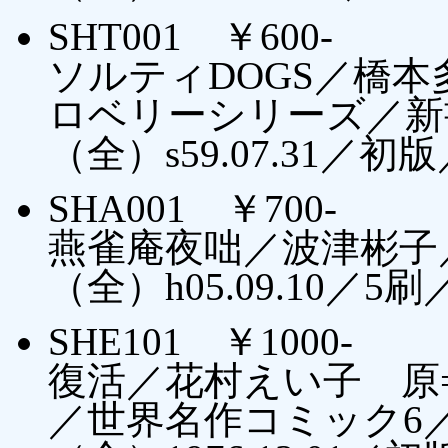
SHT001 ￥600-
ソルティDOGS／橋
ロベリーシリーズ／新
（全）s59.07.31／初
SHA001 ￥700-
燕雀庵夜咄／波津彬子
（全）h05.09.10／5
SHE101 ￥1000-
復活／花村えい子 原
／世界名作コミック6