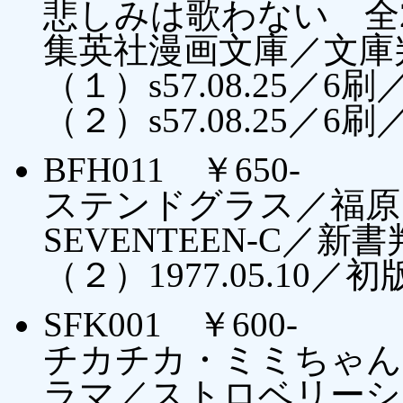
悲しみは歌わない 全
集英社漫画文庫／文庫
（１）s57.08.25／6刷
（２）s57.08.25／
BFH011 ￥650-
ステンドグラス／福原
SEVENTEEN-C／新書
（２）1977.05.1
SFK001 ￥600-
チカチカ・ミミちゃん
ラマ／ストロベリーシ