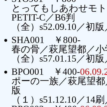
とってもしあわせモト
PETIT-C／B6判
（全）s52.09.10／
SHA001 ￥800-
春の骨／萩尾望都／小
（全）s57.01.15／
BPO001 ￥400-
06.0
ポーの一族／萩尾望都
版
（１）s51.12.10／14