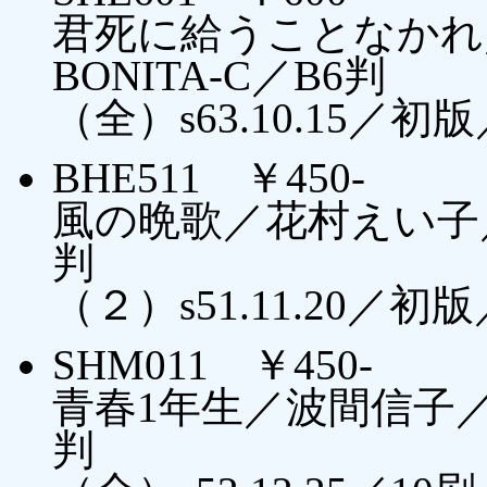
君死に給うことなかれ
BONITA-C／B6判
（全）s63.10.15／初
BHE511 ￥450-
風の晩歌／花村えい子
判
（２）s51.11.20
SHM011 ￥450-
青春1年生／波間信子
判