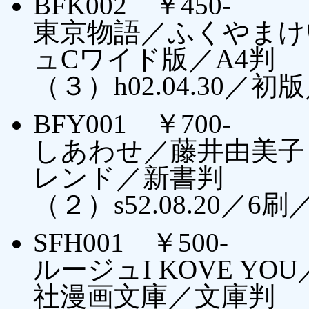
BFK002 ￥450-
東京物語／ふくやまけ
ュCワイド版／A4判
（３）h02.04.30
BFY001 ￥700-
しあわせ／藤井由美子
レンド／新書判
（２）s52.08.20／6刷
SFH001 ￥500-
ルージュI KOVE Y
社漫画文庫／文庫判