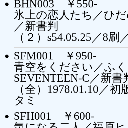
BHN003 ￥550-
氷上の恋人たち／ひだ
／新書判
（２）s54.05.25／
SFM001 ￥950-
青空をください／ふく
SEVENTEEN-C／新書
（全）1978.01.1
タミ
SFH001 ￥600-
気になる二人／福原ヒロ