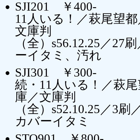
SJI201 ￥400-
11人いる！／萩尾望
文庫判
（全）s56.12.25／
ーイタミ、汚れ
SJI301 ￥300-
続・11人いる！／萩
庫／文庫判
（全）s52.10.25
カバーイタミ
STO901 ￥800-