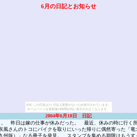
6月の日記とお知らせ
[PR] この広告は3ヶ月以上更新がないため表示されています。
ホームページを更新後24時間以内に表示されなくなります。
2004年6月18日 日記
。 昨日は嫁の仕事が休みだった。 最近、休みの時に行く
疾風さんのトコにバイクを取りにいった帰りに偶然寄った「竜
九州版）」なる冊子を発見。 スタンプを集める期限はもうす