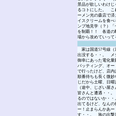
景品が欲しいわけじ
るコトにした。 こ
ーメン光の森店で済
イスクリームを食べ
ンプ地見学（？）「
を制覇！！ 各道の
場から攻めていって
家は国道57号線（
出没する・・。 メ
御幸にあった電化量
バッティング、オー
で行ったけど、店内
順番待ちも長く微妙
じだから土曜、日曜
（途中、じざい屋さ
皆さんと遭遇・・。
るのではないか・・
出てるけど、なんの
ー！止まらんかあー
す・・。 族の出撃