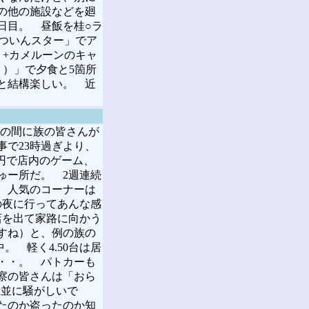
の他の施設などを廻
日目。 昼飯を桂○ラ
ついんスター」でア
+カメルーンのキャ
）」で夕食と5箇所
と結構楽しい。 近
いの間に族の皆さんが
で23時過ぎより、
0円で店内のゲーム、
ゅー所だ。 2週連続
、人気のコーナーは
の夜に行ってあんな感
店を出て家路に向かう
すね）と、例の族の
 軽く4.50台は居
・・。 パトカーも
察の皆さんは「おら
音並に騒がしいで
たのか盗ったのか知