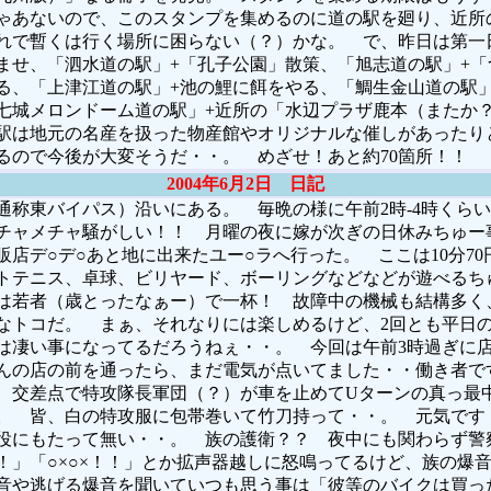
ゃあないので、このスタンプを集めるのに道の駅を廻り、近所
れで暫くは行く場所に困らない（？）かな。 で、昨日は第一
ませ、「泗水道の駅」+「孔子公園」散策、「旭志道の駅」+「
る、「上津江道の駅」+池の鯉に餌をやる、「鯛生金山道の駅」
七城メロンドーム道の駅」+近所の「水辺プラザ鹿本（またか？
駅は地元の名産を扱った物産館やオリジナルな催しがあったり
るので今後が大変そうだ・・。 めざせ！あと約70箇所！！
2004年6月2日 日記
通称東バイパス）沿いにある。 毎晩の様に午前2時-4時くら
チャメチャ騒がしい！！ 月曜の夜に嫁が次ぎの日休みちゅー事
販店デ○デ○あと地に出来たユー○ラへ行った。 ここは10分7
トテニス、卓球、ビリヤード、ボーリングなどなどが遊べるち
は若者（歳とったなぁー）で一杯！ 故障中の機械も結構多く
なトコだ。 まぁ、それなりには楽しめるけど、2回とも平日
は凄い事になってるだろうねぇ・・。 今回は午前3時過ぎに
んの店の前を通ったら、まだ電気が点いてました・・働き者で
 交差点で特攻隊長軍団（？）が車を止めてUターンの真っ最中。
。 皆、白の特攻服に包帯巻いて竹刀持って・・。 元気です
役にもたって無い・・。 族の護衛？？ 夜中にも関わらず警
！」「○×○×！！」とか拡声器越しに怒鳴ってるけど、族の爆
音や逃げる爆音を聞いていつも思う事は「彼等のバイクは買っ