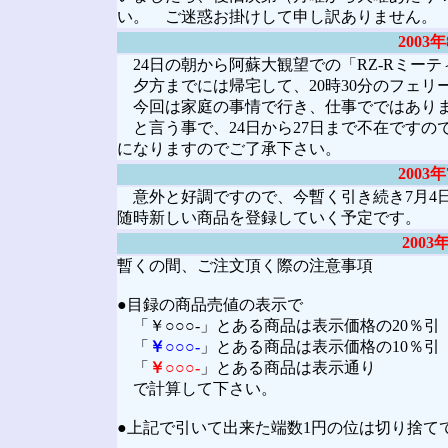
い。 ご迷惑お掛けして申し訳ありません。
2003
24日の朝から阿蘇大観望での「RZ-Rミー
夕方までには帰宅して、20時30分のフェリ
今回は家庭の事情で行き、仕事でではありま
と言う事で、24日から27日まで不在ですの
になりますのでご了承下さい。
2003
意外と好調ですので、今暫く引き続き7月4
随時新しい商品を登録していく予定です。
200
暫くの間、ご注文頂く際の注意事項
●目録の商品売値の表示で
「￥○○○-」とある商品は表示価格の20％引
「
￥○○○-
」とある商品は表示価格の10％引
「
￥○○○-
」とある商品は表示通り
で計算して下さい。
●上記で引いて出来た端数1円の位は切り捨て