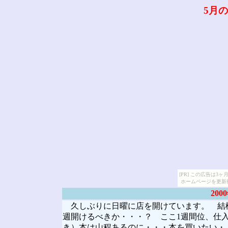
5月
[PR] この広告は
ホームページを更新
20
久しぶりに日曜に店を開けています。 結
週開けるべきか・・・？ ここ1週間位、仕
き）本は山程あるのに・・・本を買いたい・