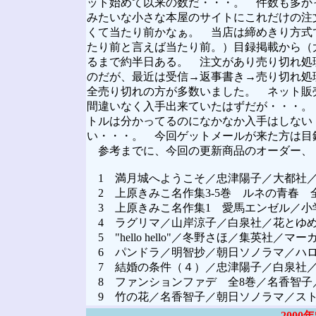
ット始めて以来の数だ・・・。 件数も多か
みたいな小さな本屋のサイトにこれだけの注
くて当たり前かなぁ。 当店は締めきり方式
たり前と言えば当たり前。）目録掲載から（
るまで約半日ある。 注文があり売り切れ処
のだが、最近は受信→返事書き→売り切れ処
全売り切れの方が多数いました。 ネット販
間違いなく入手出来ていたはずだが・・・。
トルは分かってるのになかなか入手はしない
い・・・。 今回ゲットメールが来た方は目
参考までに、今回の更新商品のオーダー、ト
1 満月城へようこそ／忠津陽子／大都社／Star
2 上原きみこ名作集3-5巻 ルネの青春 全3巻
3 上原きみこ名作集1 愛馬エンゼル／小学館／
4 ラグリマ／山岸涼子／白泉社／花とゆめC
5 "hello hello"／冬野さほ／集英社／マ
6 パンドラ／明智抄／朝日ソノラマ／ハロウ
7 結婚の条件（４）／忠津陽子／白泉社／花
8 ファンションファデ 全8巻／名香智子／
9 竹の花／名香智子／朝日ソノラマ／スト
2000