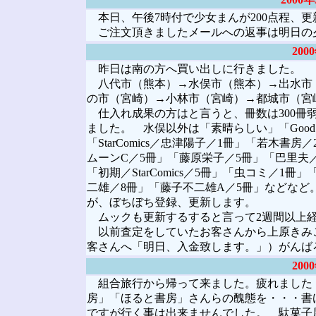
本日、午後7時付で少女まんが200点程、更
ご注文頂きましたメールへの返事は明日の
20
昨日は南の方へ買い出しに行きました。
八代市（熊本）→水俣市（熊本）→出水市
の市（宮崎）→小林市（宮崎）→都城市（宮崎）
仕入れ成果の方はと言うと、冊数は300冊
ました。 水俣以外は「素晴らしい」「Goo
「StarComics／忠津陽子／1冊」「若木
ムーンC／5冊」「藤原栄子／5冊」「巴里夫
「初期／StarComics／5冊」「虫コミ／1
二雄／8冊」「藤子不二雄A／5冊」などな
が、ぼちぼち登録、更新します。
ムックも更新するすると言って2週間以上
以前査定をしていたお客さんから上原きみこ
客さんへ「明日、入金致します。」）がんば
20
組合旅行から帰って来ました。疲れました
房」「ほると書房」さんらの醜態を・・・書
ですが行く事は出来ませんでした。 駄菓子