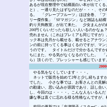
あるが現在整理中で結構面白い本が出てくる
と）、一通り見たはずなのだが・・・、その
る。 「グレープフルーツ」ほぼ全巻、「フ
リー傑作集」「SFマガジン」など雑誌も結
釣り天狗教室」が出て来た。 少女まんがの絶
200円くらいだったら欲しい人いるのかなぁ？
売れません（これはプレミアも同じですが）
ック本は先月から載せる、載せるとアナウン
ンの前に持ってくる事はくるのですが、マン
うのです。 タイトルだけで分かるんですか
ちにまた、やる気がなくなるのでした。 「
ら）頂くので、プレッシャーも感じています
20
やる気をなくしています・・・。
ネットで販売を始めて2年と少し経ちますが
でした。 小さな事では、お客さんとの見解
の勘違い、思い込みが原因であり、話し合い
し、今回のは・・・・。こんな人もいるんだ
嫌な事は直ぐに忘れる様る性格なんですが、
前回の更新では「忠津陽子／スターC」が1