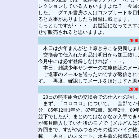
レクションしている人もいますよね？ 今回
した。 グエル書房さんはコンプリートを目
ると返事がありましたら目録に載せます。 
もっともですが・・・、お世話になってます
せず販売されると思いますよ。
20
本日は少年まんがと上原きみこを更新しま
交換会で仕入れた商品は明日から加工致し
今月中には必ず登録しなければ・・・。
本日、雑誌少年サンデーの在庫確認のメール
ご返事のメールを送ったのですが返信され
す。 再度、確認してメールを頂けますと助
20
20日の熊本組合の交換会での仕入れの話し
まず、「コロコロ」について。 全部で77冊+ボ
分、85年12冊1年分、87年2冊、88年2冊、8
並下でしたが、まとめてはなかなか入手でき
が毎月購入していた後のモノで（メルどんは7
終回まで、すがやみつるのその後のバイク物、
載、「男吾」のスタート、永井豪の掲載誌移