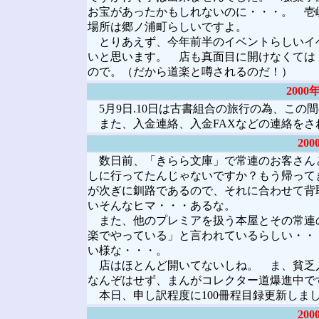
お宝があったかもしれないのに・・・。 
場所は郷ノ浦町らしいですよ。
とりあえず、今年前半のイベントらしいイ
いと思います。 店も真面目に開けなくては
ので。（だから道楽と噂されるのだ！）
200
5月9日.10日は古書組合の旅行の為、この
また、入金連絡、入金FAXなどの連絡をさ
20
数日前、「きらら文庫」で常連のお客さん
しに行ってたんじゃないですか？もう帰って
が次ぎに釧路であるので、それに合わせて背
いそんなヒマ・・・あるな。
また、他のプレミアを扱う本屋とその常連
楽でやっている」と言われているらしい・・
い様な・・・。
店はほとんど開いてないしね。 ま、貧乏
なんぞはせず、まんがコレクター道爆進中で
本日、申し訳程度に100冊程目録更新しま
20