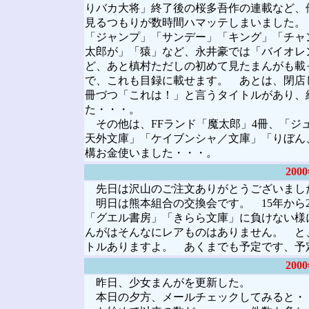
りバカ大将」終了後の桜多吾作の連載など、
見るつもりが数時間ハマッテしまいました。
「ジャンプ」「サンデー」「キング」「チャン
太郎が」「猿」など、永井豪では「バイオレ
ど、あと槙村ただしの初めて見たまんがも載
で、これも目録に載せます。 あとは、閉店
冊づつ「これは！」と言うタイトルがあり、
た・・・。
その他は、FFランド「魔太郎」4冊、「ジュ
天外文庫」「ケイブンシャ／文庫」「りぼん
構お金使いました・・・。
20
先日は沢山のご注文ありがとうございまし
明日は熊本組合の交換会です。 15年から
「グエル書房」「きらら文庫」に負けない様
んがはそんなにレアものはありません。 と
トルありますよ。 あくまでも予定です、
20
昨日、少女まんがを更新した。
本日の夕方、メールチェックしてみると・