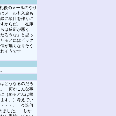
札後のメールのやり
んはメールも入金も
目録に項目を作りに
めすからだ。 在庫
ちらは反応が悪く、
るだろうな」と思っ
したモノにはビック
自信が無くなりそう
われそうです
す。
はどうなるのだろ
る。 何かこんな事
ブに（めるどんは根
れます。）考えてい
理・・・。 今迄何
めました。 しか