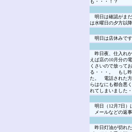
も・・・！？
明日は確認がまだ
は水曜日の夕方以
明日は店休みです
昨日夜、仕入れか
えば店の10月分の
くさいので放って
る・・・。 もし昨
た。 電話された
らはなにも都合悪
れてしまいました
明日（12月7日）
メールなどの返事
昨日灯油が切れた