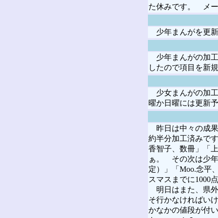
た休みです。 メー
少年まんがを更新し
少年まんがの加工が
したので項目を新
少女まんがの加工が
曜か日曜には更新
昨日は中々の成果
約半分加工済みです
香智子、数冊」「上
ぁ。 その次は少年
定）」「Moo.念
スマスまでに100
明日はまた、県外
そ行かなければいけ
かなかの値段が付