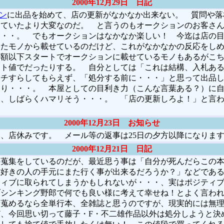
2000年12月29日 日記
ョン
に出品を始めて、店の更新がなかなか出来ない。 質問や落
していたより大変なのだ。 と言うのもオークションのお客さ
・・・。 でもオークションはなかなか楽しい！ 今迄は店の
ったモノから載せているのだけど、これがなかなかの反応をし
半額以下スタートでオークションに載せているモノもあるがこ
ート値でだったりする。 自分としては「これは結構、入札あ
ッチすらしてもらえず、「処分する前に・・・」と思って出品
たり・・・。 本屋としての目利き力（こんな言葉ある？）に
あ、しばらくハマリそう・・・。 「店の更新しろよ！」と言
2000年12月23日 お知らせ
、店休みです。 メール等の返事は25日の夕方以降になりま
2000年12月21日 日記
蒐集をしているのだが、最近思う事は「自分が死んだらこの本
雄好きの人の手元にまた行く事が出来るだろうか？」などであ
ティブに取られてしまうかもしれないが・・・、実はポジティ
ブシンキング野郎で何でも良い様に考えて幸せね！とよく言わ
せ蒐めるなら全単行本、全雑誌と思うのですが、現実的には無
、今回思い切って藤子・F・不二雄作品以外は処分しようと決