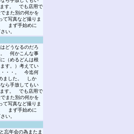
るなら手放してもい
します。 でも店用で
金でまた別の何かを
って写真など撮りま
・。 まず手始めに
下さい。
はどうなるのだろ
る。 何かこんな事
ブに（めるどんは根
れます。）考えてい
理・・・。 今迄何
めました。 しか
るなら手放してもい
します。 でも店用で
金でまた別の何かを
って写真など撮りま
・。 まず手始めに
下さい。
あと忘年会の為またま