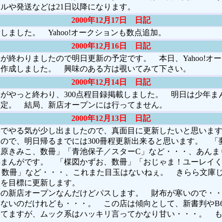
ルや発送などは21日以降になります。
2000年12月17日 日記
ました。 Yahoo!オークションも数点追加。
2000年12月16日 日記
終わりましたので明日更新の予定です。 本日、Yahoo!オ
規作成しました。 興味のある方は覗いてみて下さい。
2000年12月14日 日記
やっと終わり、300点程目録掲載しました。 明日は少年ま
予定。 結局、新店オープンには行ってません。
2000年12月13日 日記
でやる気が少し出ましたので、真面目に更新したいと思います
ので、明日帰るまでには300冊程更新出来ると思います。 「
原きみこ、数冊」「青池保子／スターC」など・・・、あんま
まんがです。 「楳図かずお、数冊」「おじゃま！ユーレイく
平、数冊」など・・・、これまた目玉はないねぇ。 きらら文庫
0点を目標に更新します。
の新店オープンなんだけどパスします。 財布が寒いので・・
ないのだけれども・・・。 この店は傾向として、新書判やB
いてますが、ムック系はハッキリ言ってかなり甘い・・・。 