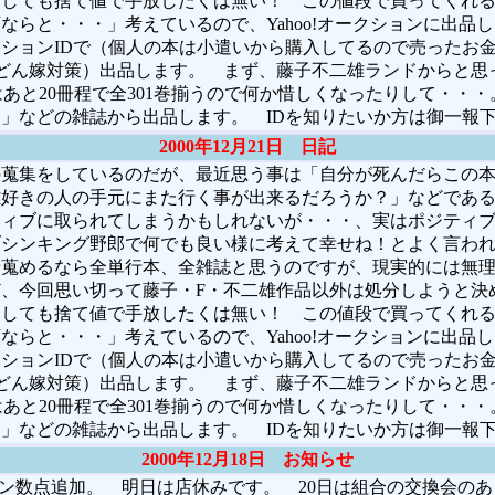
にしても捨て値で手放したくは無い！ この値段で買ってくれ
ならと・・・」考えているので、Yahoo!オークションに出品
ションIDで（個人の本は小遣いから購入してるので売ったお
どん嫁対策）出品します。 まず、藤子不二雄ランドからと思
はあと20冊程で全301巻揃うので何か惜しくなったりして・・
」などの雑誌から出品します。 IDを知りたいか方は御一報
2000年12月21日 日記
蒐集をしているのだが、最近思う事は「自分が死んだらこの本
雄好きの人の手元にまた行く事が出来るだろうか？」などであ
ティブに取られてしまうかもしれないが・・・、実はポジティ
ブシンキング野郎で何でも良い様に考えて幸せね！とよく言わ
せ蒐めるなら全単行本、全雑誌と思うのですが、現実的には無
、今回思い切って藤子・F・不二雄作品以外は処分しようと決
にしても捨て値で手放したくは無い！ この値段で買ってくれ
ならと・・・」考えているので、Yahoo!オークションに出品
ションIDで（個人の本は小遣いから購入してるので売ったお
どん嫁対策）出品します。 まず、藤子不二雄ランドからと思
はあと20冊程で全301巻揃うので何か惜しくなったりして・・
」などの雑誌から出品します。 IDを知りたいか方は御一報
2000年12月18日 お知らせ
ション数点追加。 明日は店休みです。 20日は組合の交換会の