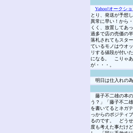
Yahoo!オークシ
とり、発送が予想
異常に早い！から
くく、放置してあ
過多で店の売価の
落札されてもスタ
ているモノはウオ
リする値段が付い
になる。 こりゃ
が・・・。
明日は仕入れの為
藤子不二雄の本の
う？」「藤子不二
を書いてるとネガ
っからのポジティ
るのです。 どう
度も考えた事だけど