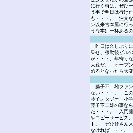
に行く時は、ぜひ
う事で明日は行け
も・・・。 注文
ン以来古本屋に行
うな本は一杯ある
昨日は久しぶりに
乗せ、移動後ビルの
が・・・、年寄り
大変だ。 オープ
めるとなったら大
藤子不二雄ファン
ない・・・。 こ
藤子スタジオ、小学
藤子不二雄の事な
た・・・。 入門
やコピーサービス
ト。 ぜひ皆さん入
なければ・・・。