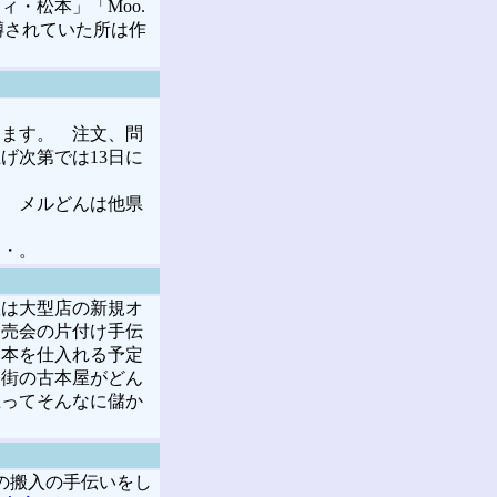
・松本」「Moo.
噂されていた所は作
ます。 注文、問
げ次第では13日に
。 メルどんは他県
・・。
は大型店の新規オ
即売会の片付け手伝
い本を仕入れる予定
な街の古本屋がどん
屋ってそんなに儲か
の搬入の手伝いをし