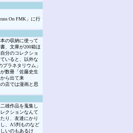
s On FMK」に行
本の収納に使って
、文庫が200箱ほ
は自分のコレクショ
していると、以外な
のプラネタリウム」
クが数冊「佐藤史生
箱から出て来
前の店では漫画と思
二雄作品を蒐集し
コレクションなんて
てたり、友達にかり
し、A5判ものなど
欲しいのもあるけ