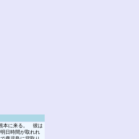
熊本に来る。 彼は
で明日時間が取れれ
事で鹿児島に背取り