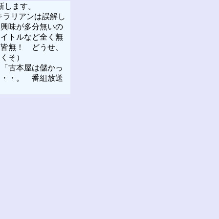
新します。
キラリアンは誤解し
（興味が多分無いの
タイトルなど全く無
ど皆無！ どうせ、
けくそ）
「古本屋は儲かっ
・・・。 番組放送