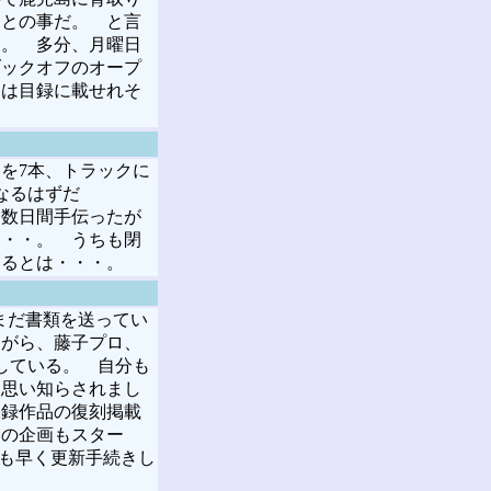
）との事だ。 と言
す。 多分、月曜日
ブックオフのオープ
には目録に載せれそ
を7本、トラックに
なるはずだ
を数日間手伝ったが
・・・。 うちも閉
するとは・・・。
まだ書類を送ってい
ながら、藤子プロ、
している。 自分も
 思い知らされまし
収録作品の復刻掲載
」の企画もスター
分も早く更新手続きし