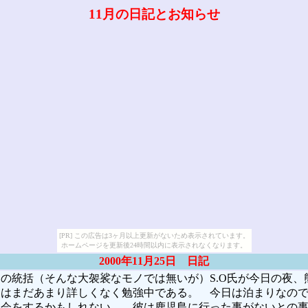
11月の日記とお知らせ
[PR] この広告は3ヶ月以上更新がないため表示されています。
ホームページを更新後24時間以内に表示されなくなります。
2000年11月25日 日記
統括（そんな大袈裟なモノでは無いが）S.O氏が今日の夜、
てはまだあまり詳しくなく勉強中である。 今日は泊まりなの
強会をするかもしれない。 彼は鹿児島に行った事がないとの