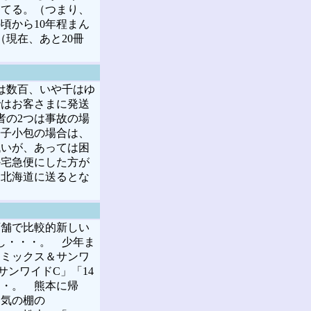
めてる。（つまり、
頃から10年程まん
現在、あと20冊
は数百、いや千はゆ
ではお客さまに発送
者の2つは事故の場
冊子小包の場合は、
低いが、あっては困
か宅急便にした方が
、北海道に送るとな
店舗で比較的新しい
し・・・。 少年ま
コミックス＆サンワ
ンワイドC」「14
・・。 熊本に帰
囲気の棚の