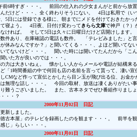
午前6時すぎ・・・。 前回の仕入れの少女まんがと前から放
んだけど・・・、全く終わりそうにない。 4日は私用で（い
、5日には登録できる様に、朝までにメドを付けておきたかっ
て寝よう。 4日夜、日付け変わって
きらら文庫
で神戸（？）
なければ。 そして5日は久々に日曜日だけど店開けします。
が数件あり、在庫確認の電話も数件。 「テレビみました」と
つが休みなんですか？」と聞いてくる・・・、よほど開いてな
開いてないけど・・・。 聞いた時には開いてたんだから「こ
と聞いた方が良いのでは・・・。
の力は大きいねぇ。 懐かしい人からメールや電話が結構来る
ど「1時間番組の中で何回も店の名前を言って貰って、凄い宣
しCMなど作って宣伝とかしたら目ン玉が飛び出る位、お金か
には無理な話し・・・。 今回の取材、放送は凄くありがたい
有り難うございました。 また、古本ネタでぜひ番組作りまし
か・・・？
2000年11月02日 日記
更新しました。
徳古本屋」のテレビを録画したのを観ます・・・。 前半を観
な感じ」らしい・・・。
2000年11月01日 日記