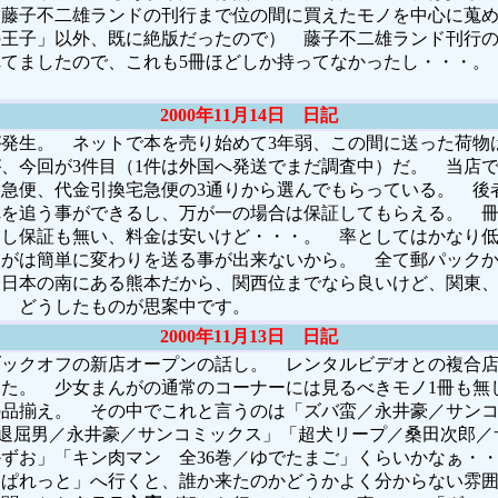
ら藤子不二雄ランドの刊行まで位の間に買えたモノを中心に蒐
王子」以外、既に絶版だったので） 藤子不二雄ランド刊行の
てましたので、これも5冊ほどしか持ってなかったし・・・。（
2000年11月14日 日記
発生。 ネットで本を売り始めて3年弱、この間に送った荷物
、今回が3件目（1件は外国へ発送でまだ調査中）だ。 当店
急便、代金引換宅急便の3通りから選んでもらっている。 後
れを追う事ができるし、万が一の場合は保証してもらえる。 
いし保証も無い、料金は安いけど・・・。 率としてはかなり
んがは簡単に変わりを送る事が出来ないから。 全て郵パック
 日本の南にある熊本だから、関西位までなら良いけど、関東
。 どうしたものが思案中です。
2000年11月13日 日記
ブックオフの新店オープンの話し。 レンタルビデオとの複合
た。 少女まんがの通常のコーナーには見るべきモノ1冊も無
の品揃え。 その中でこれと言うのは「ズバ蛮／永井豪／サン
退屈男／永井豪／サンコミックス」「超犬リープ／桑田次郎／サ
かずお」「キン肉マン 全36巻／ゆでたまご」くらいかなぁ・
クぱれっと」へ行くと、誰か来たのかどうかよく分からない雰