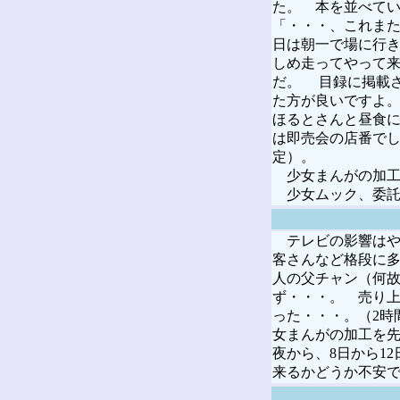
た。 本を並べて
「・・・、これまた
日は朝一で場に行き
しめ走ってやって
だ。 目録に掲載
た方が良いですよ。
ほるとさんと昼食
は即売会の店番で
定）。
少女まんがの加工
少女ムック、委託
テレビの影響はや
客さんなど格段に
人の父チャン（何
ず・・・。 売り上
った・・・。（2時
女まんがの加工を
夜から、8日から1
来るかどうか不安