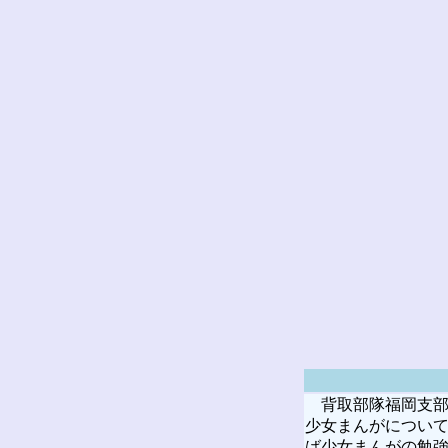
背取部隊福岡支部の
少女まんがについ
ば少女まんがの勉