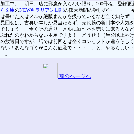
工中。 明日、店に邪魔が入らない限り、200冊程、登録更
らら文庫
の
NEWキラリアン日記
の熊大新聞の話しの件・・・、
事は書いた人はメルが絶版まんがを扱っているなど全く知らず
を見回せば、古臭い本しか見当たらず、売れ筋の新刊本や人気
のでしょう。 全くその通り！メルに新刊本を売りに来る人な
つぶれたのかわからない本屋ですよ！ どうせ！（半分以上や
の放送日ですが、話では前回とは全くコンセプトが違うらしく
がない！あんなゴミがこんな値段で・・・。」と、やるらしい
・・。
前のページへ