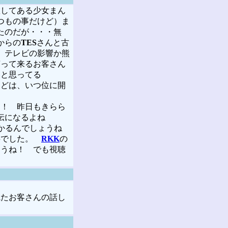
置してある少女まん
つもの事だけど）ま
たのだが・・・無
からの
TES
さんと古
 テレビの影響か熊
言って来るお客さん
いと思ってる
んどは、いつ位に開
！ 昨日もきらら
伝になるよね
かるんでしょうね
事でした。
RKK
の
ょうね！ でも視聴
たお客さんの話し