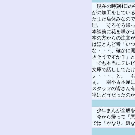
現在の時刻4日の
がの加工をしている
たまた店休みなので
理。 そろそろ帰っ
本談義に花を咲かせ
本の方からの注文
はほとんど皆「い
な・・・、確かに
きそうですか？」
でも本当にテレビ
文庫で話ししてたけ
ぇ・・・」と。 も
ぇ。 弱小古本屋
スタッフの皆さん
率はどうだったの
少年まんが全般を
今から帰って「悪
では「かなり、嫌