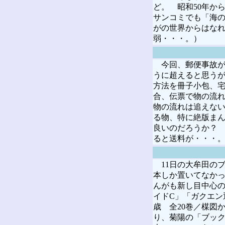
ど。 昭和50年か
サンコミでも「海の
がの世界からはなれ
弱・・・。）
今回、郵便事故が
うに超えると思うが
方法を冊子小包、宅
合、伝票で物の流
物の流れは追えな
る物、特に絶版ま
良いのだろうか？
ると送料が・・・
11日の大牟田の
本しか置いてなかっ
んがも新し目中心
イドC」「ガクエン
歳 全20巻／楳図
り、菊陽の「ブッ