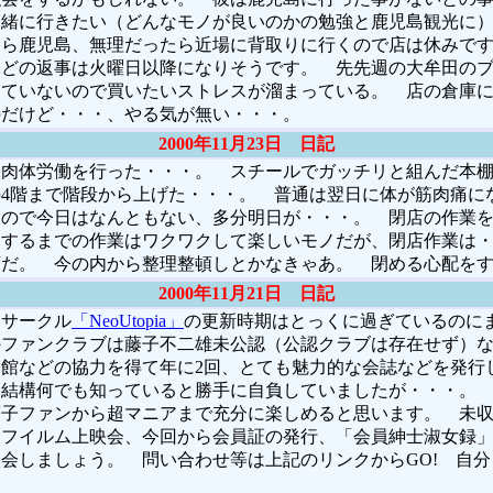
一緒に行きたい（どんなモノが良いのかの勉強と鹿児島観光に
たら鹿児島、無理だったら近場に背取りに行くので店は休みで
などの返事は火曜日以降になりそうです。 先先週の大牟田の
っていないので買いたいストレスが溜まっている。 店の倉庫
のだけど・・・、やる気が無い・・・。
2000年11月23日 日記
肉体労働を行った・・・。 スチールでガッチリと組んだ本棚
4階まで階段から上げた・・・。 普通は翌日に体が筋肉痛に
なので今日はなんともない、多分明日が・・・。 閉店の作業
ンするまでの作業はワクワクして楽しいモノだが、閉店作業は
変だ。 今の内から整理整頓しとかなきゃあ。 閉める心配を
2000年11月21日 日記
サークル
「NeoUtopia」
の更新時期はとっくに過ぎているのに
のファンクラブは藤子不二雄未公認（公認クラブは存在せず）
館などの協力を得て年に2回、とても魅力的な会誌などを発行
ら結構何でも知っていると勝手に自負していましたが・・・。
藤子ファンから超マニアまで充分に楽しめると思います。 未
、フイルム上映会、今回から会員証の発行、「会員紳士淑女録
会しましょう。 問い合わせ等は上記のリンクからGO! 自