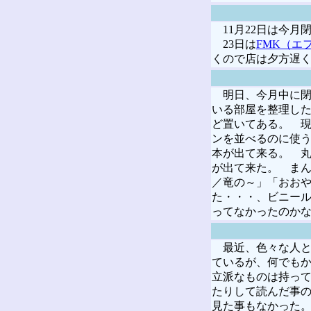
11月22日は今月
23日は
FMK（エ
くので店は夕方遅
明日、今月中に閉
いる部屋を整理した
ど置いてある。 
ンを並べるのに使
本が出て来る。 丸
が出て来た。 ま
／竜の～」「おお
た・・・、ビニー
ってなかったのかな
最近、色々な人と
ているが、何でも
立派なものは持っ
たりして読んだ事の
見た事もなかった