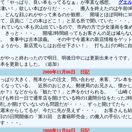
いて「やっぱり、良い本もってるなぁ」が率直な感想。
グエ
凄い！」欲しい本ばかりだ・・・。 搬入を終えたのは午前0
、どんな顔ぶれがやって来るのか観察。 開場とほぼ同時に30.
来て、店員に「この本はどこ！」と至る所で聞いていた・・・
されていない本も沢山出ているので、市内の方で少女漫画を集
 きっと・・・。 開場2時間経ってもお客さんの足は減らな
に。 食事中は古本談義。 その中で今週末の新店情報をゲッ
しょうから、新店荒らしはお任せ下さい！」 打ち上げの時に
がやっと終わったので明日、明後日中には更新出来そうです
本を更新しました。（追加）
2000年11月06日 日記
っぱり大きく、熊本からの注文、問い合わせ、来客、プレ本を
多くなっている。 近所のおじさん、郵便局のお兄さん、懐か
故か？）などからも「観たで！」と声をかけられる。 「山崎
げも昨日一日で通常店を開けている時の1週間分位をたった2
間しか開けていないのも問題だが・・・、ずっと開けてたら・
先週末からしてるが、今だに先が見えず・・・。 お客さんも
2日の5日間開催の「第31回 古書籍即売会」の搬入の手伝いだ
です・・・。
2000年11月04日 日記