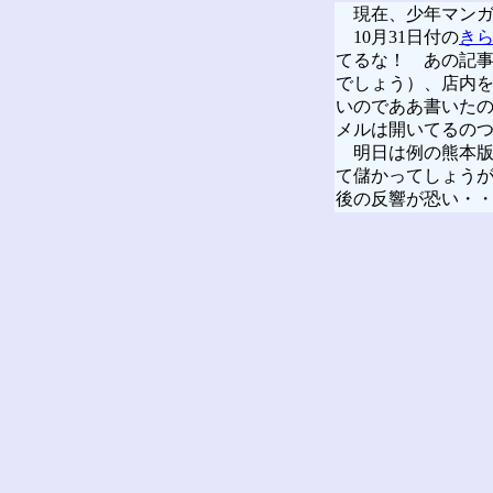
現在、少年マンガ加
10月31日付の
き
てるな！ あの記
でしょう）、店内
いのでああ書いた
メルは開いてるの
明日は例の熊本版
て儲かってしょう
後の反響が恐い・