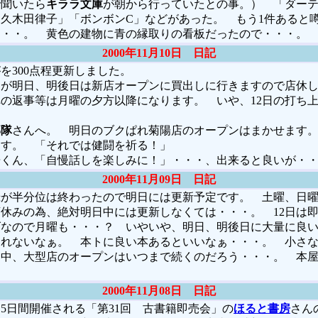
で聞いたら
キララ文庫
が朝から行っていたとの事。） 「ダーティ
久木田律子」「ボンボンC」などがあった。 もう1件あると
・・・。 黄色の建物に青の縁取りの看板だったので・・・。
2000年11月10日 日記
300点程更新しました。
が明日、明後日は新店オープンに買出しに行きますので店休し
の返事等は月曜の夕方以降になります。 いや、12日の打ち上
部隊
さんへ。 明日のブクぱれ菊陽店のオープンはまかせます
ます。 「それでは健闘を祈る！」
くん、「自慢話しを楽しみに！」・・・、出来ると良いが・
2000年11月09日 日記
が半分位は終わったので明日には更新予定です。 土曜、日曜
休みの為、絶対明日中には更新しなくては・・・。 12日は
げなので月曜も・・・？ いやいや、明日、明後日に大量に良
られないなぁ。 本トに良い本あるといいなぁ・・・。 小さ
く中、大型店のオープンはいつまで続くのだろう・・・。 本
2000年11月08日 日記
日間開催される「第31回 古書籍即売会」の
ほると書房
さん