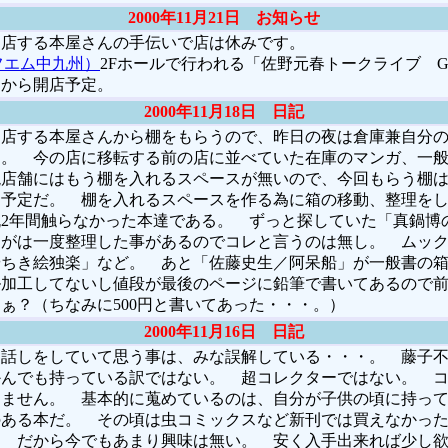
2000年11月21日 お知らせ
閉店する本屋さんの手伝いで店は休みです。
フエム中九州）
2Fホールで行われる「佐野元春トークライブ Gras
くから開店予定。
2000年11月18日 日記
店する本屋さんから棚をもらうので、昨日の夜は倉庫兼自分の
。 今の店に移転する前の店に並べていた在庫のマンガ、一般書
現店舗にはもう棚を入れるスペースが無いので、今回もらう棚
う予定だ。 棚を入れるスペースを作る為に箱の移動、整理を
2年間触らなかった本達である。 ずっと探していた「真鍋博
んがは一度整理した事があるのでコレと言うのは無し。 ムッ
やちき絵独楽」など。 あと「佐藤史生／阿呆船」が一般書の
ル加工してないし値段が最後のページに鉛筆で書いてあるので
ぁ？（ちなみに500円と書いてあった・・・。）
2000年11月16日 日記
話しをしていて思う事は、みな誤解している・・・。 藤子不
かんでも持っている訳ではない。 超コレクターではない。 
てません。 基本的に蒐めているのは、自分が子供の頃に持っ
ある本だ。 その頃は虫コミックスなど新刊では買えなかった
。 だから今でもあまり興味は無い。 安く入手出来れば少し