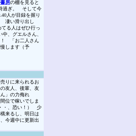
ル書房
の棚を見ると
時過ぎ。 そして今
40人が目録を握り
。 凄い滑り出し
めてる人はぜひ行っ
い中、グエルさん、
ト！ 「お二人さん
自慢します（予
。
売りに来られるお
しの友人、後輩、友
くん」の力侮れ
時間位で稼いでしま
・・、恐い！） 少
結構来るし、明日は
し、今週中に更新出